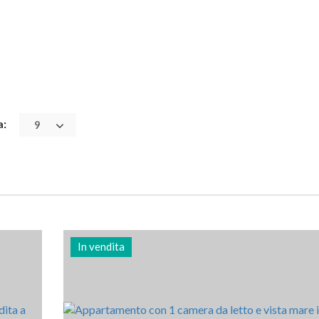
a:
9
In vendita
Letti
Zona
Riferimento
1
64 m2
3012