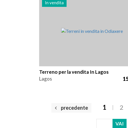
In vendita
Zona
Riferimento
400 m2
3005
Terreno per la vendita In Lagos
Lagos
15
1
2
precedente