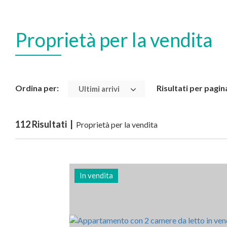
Proprietà per la vendita
Ordina per:
Risultati per pagin
Ultimi arrivi
112 Risultati |
Proprietà per la vendita
In vendita
Letti
Zona
Riferimento
2
80 m2
3013