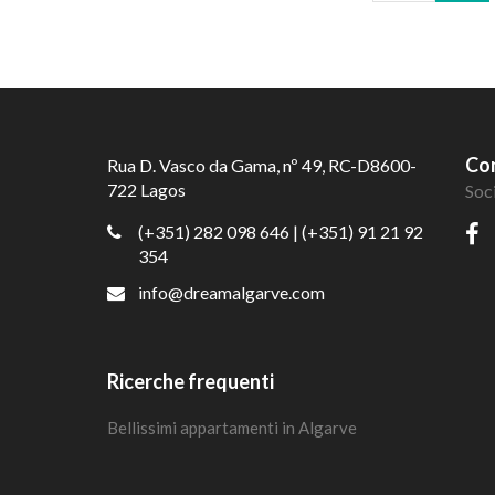
Con
Rua D. Vasco da Gama, nº 49, RC-D8600-
722 Lagos
Soc
(+351) 282 098 646
| (+351) 91 21 92
354
info@dreamalgarve.com
Ricerche frequenti
Bellissimi appartamenti in Algarve