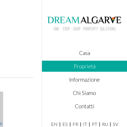
Casa
Proprietà
Informazione
Chi Siamo
Contatti
EN
ES
FR
IT
PT
RU
SV