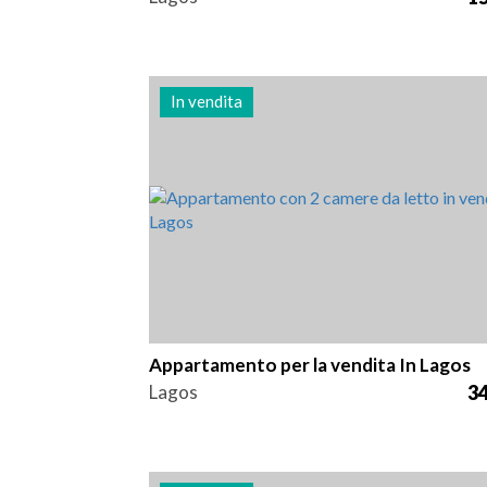
In vendita
Letti
Zona
Riferiment
2
104 m2
3007
Appartamento per la vendita In Lagos
Lagos
34