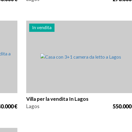
In vendita
o
Letti
Zona
Riferimento
3
106 m2
3006
Villa per la vendita In Lagos
0.000 €
Lagos
550.000