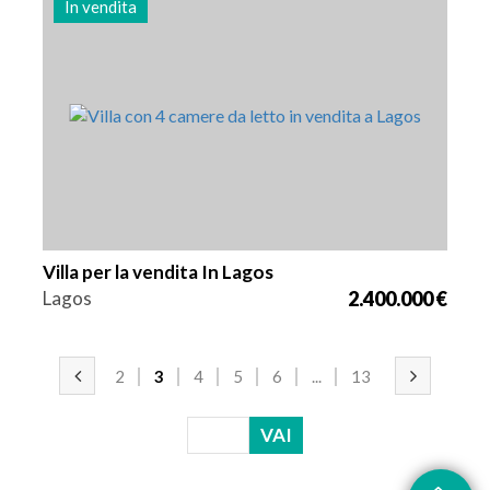
In vendita
Letti
Zona
Riferimento
4
262 m2
2977
Villa per la vendita In Lagos
Lagos
2.400.000 €
2
3
4
5
6
...
13