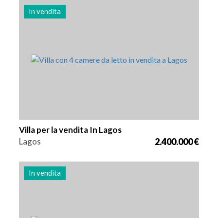
In vendita
Letti
Zona
Riferimento
4
262 m2
2981
Villa per la vendita In Lagos
Lagos
2.400.000 €
In vendita
Letti
Zona
Riferimento
4
262 m2
2980