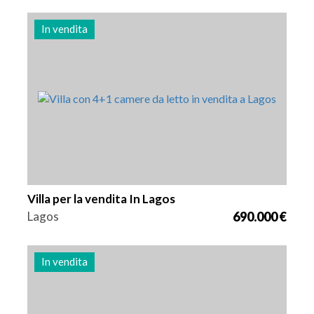
In vendita
Letti
Zona
Riferimento
5
173 m2
2990
Villa per la vendita In Lagos
Lagos
690.000 €
In vendita
Letti
Zona
Riferimento
3
163 m2
2989